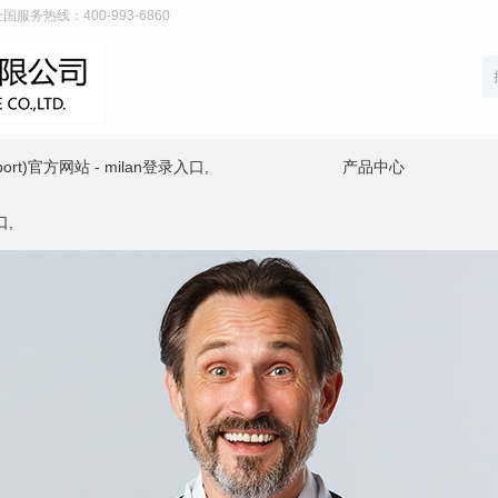
国服务热线：400-993-6860
ort)官方网站 - milan登录入口,
产品中心
口,