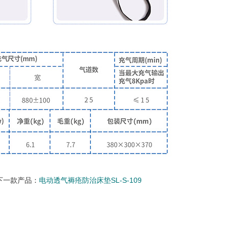
下一款产品：
电动透气褥疮防治床垫SL-S-109