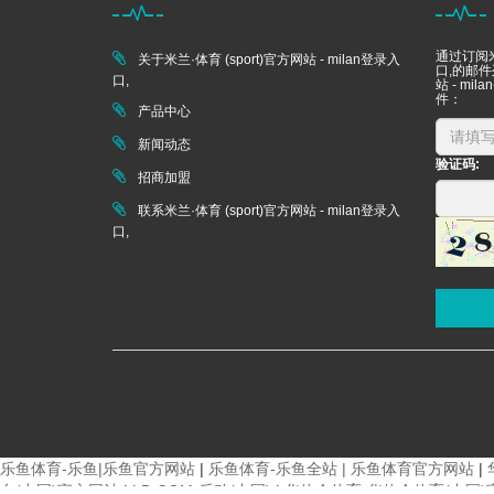
通过订阅米兰
关于米兰·体育 (sport)官方网站 - milan登录入
口,的邮件
口,
站 - m
件：
产品中心
新闻动态
验证码:
招商加盟
联系米兰·体育 (sport)官方网站 - milan登录入
口,
乐鱼体育-乐鱼|乐鱼官方网站
|
乐鱼体育-乐鱼全站 | 乐鱼体育官方网站
|
台(中国)官方网站
|
LD.COM-乐动(中国)
|
华体会体育-华体会体育(中国)