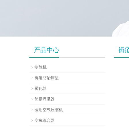
产品中心
褥
制氧机
褥疮防治床垫
雾化器
简易呼吸器
医用空气压缩机
空氧混合器