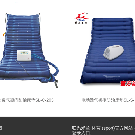
透气褥疮防治床垫SL-C-203
电动透气褥疮防治床垫SL-S-1
阅
联系米兰·体育 (sport)官方网站 - 
登录入口,