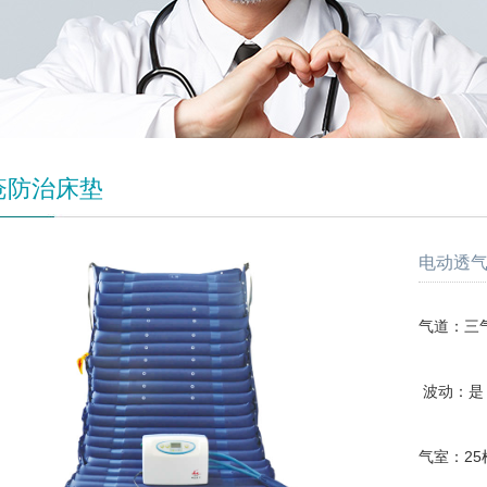
疮防治床垫
电动透气
气道：三
波动：是
气室：25