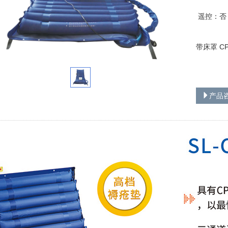
遥控：否
带床罩 C
产品