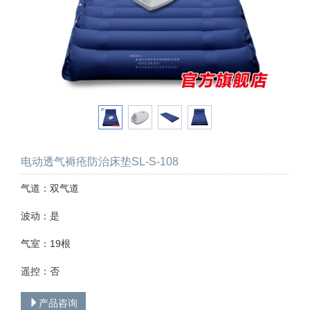
电动透气褥疮防治床垫SL-S-108
气道：双气道
波动：是
气室：19根
遥控：否
产品咨询