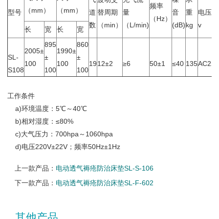
频率
（mm）
（mm）
型号
道
替周期
量
音
重
电压
（Hz）
数
（min）
（L/min)
(dB)
kg
v
长
宽
长
宽
895
860
2005±
1990±
SL-
±
±
100
100
19
12±2
≥6
50±1
≤40
135
AC220
S108
100
100
工作条件
a)环境温度：5℃～40℃
b)相对湿度：≤80%
c)大气压力：700hpa～1060hpa
d)电压220V±22V；频率50Hz±1Hz
上一款产品：
电动透气褥疮防治床垫SL-S-106
下一款产品：
电动透气褥疮防治床垫SL-F-602
其他产品