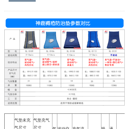
气垫未充
气垫充气
气尺寸
尺寸
气
波动交
充气流
噪
承